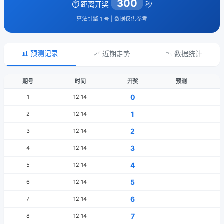
300
⏱️ 距离开奖
秒
算法引擎 1 号 | 数据仅供参考
📊 预测记录
📈 近期走势
📉 数据统计
期号
时间
开奖
预测
0
1
12:14
-
1
2
12:14
-
2
3
12:14
-
3
4
12:14
-
4
5
12:14
-
5
6
12:14
-
6
7
12:14
-
7
8
12:14
-